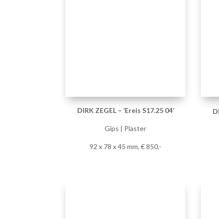
Gips | Plaster
92 x 78 x 45 mm, € 850,-
DIRK ZEGEL – ‘Ereis S17.25 08’
Gips | Plaster