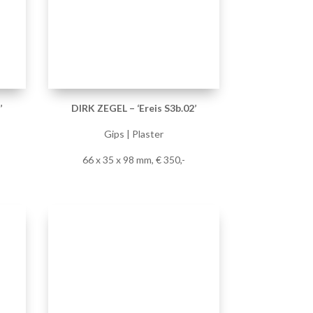
’
DIRK ZEGEL – ‘Ereis S17.30’
Gips | Plaster
262 x 79 x 44 mm, sold