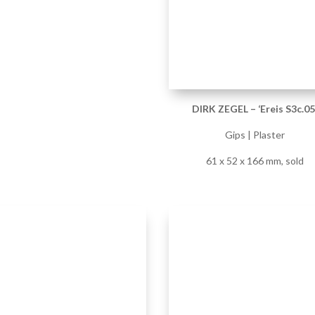
DIRK ZEGEL – ‘Ereis S17.16’
DIRK ZEGEL – ‘Ereis S17.12
Gips | Plaster
Gips | Plaster
203 x 77 x 46 mm, sold
147 x 79 x 44 mm, sold