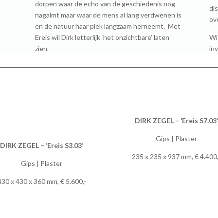
dorpen waar de echo van de geschiedenis nog
di
nagalmt maar waar de mens al lang verdwenen is
ov
en de natuur haar plek langzaam herneemt. Met
Ereis wil Dirk letterlijk ‘het onzichtbare’ laten
Wit
zien.
inv
DIRK ZEGEL – ‘Ereis S7.03’
Gips | Plaster
DIRK ZEGEL – ‘Ereis S3.03’
235 x 235 x 937 mm, € 4.400,
Gips | Plaster
430 x 430 x 360 mm, € 5.600,-