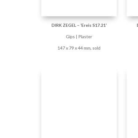
DIRK ZEGEL – ‘Ereis S17.15’
Gips | Plaster
49 x 157 x 164 mm
, sold