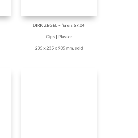
’
DIRK ZEGEL – ‘Ereis S17.xx’
Gips | Plaster
49 x 229 x 238 mm, sold