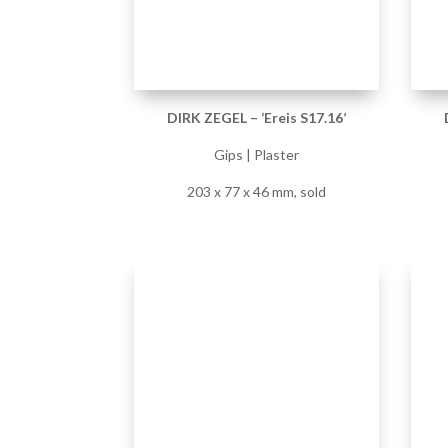
DIRK ZEGEL – ‘Ereis S17.21’
Gips | Plaster
147 x 79 x 44 mm, sold