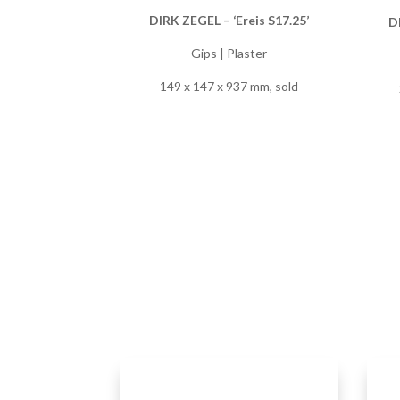
DIRK ZEGEL – ‘Ereis S17.25’
DI
Gips | Plaster
149 x 147 x 937 mm, sold
DIRK ZEGEL – ‘Ereis S17.25 04’
DI