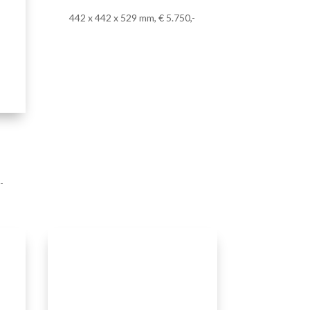
-
’
DIRK ZEGEL – ‘Ereis S3b.02’
Gips | Plaster
66 x 35 x 98 mm, € 350,-