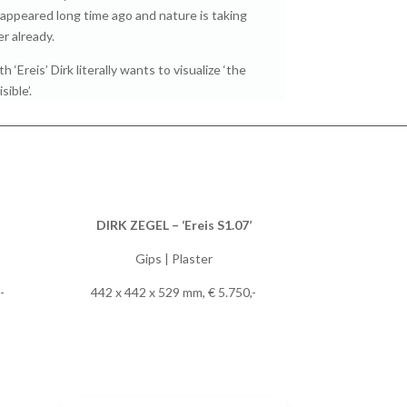
sappeared long time ago and nature is taking
er already.
h ‘Ereis’ Dirk literally wants to visualize ‘the
isible’.
DIRK ZEGEL – ‘Ereis S1.07’
Gips | Plaster
-
442 x 442 x 529 mm, € 5.750,-