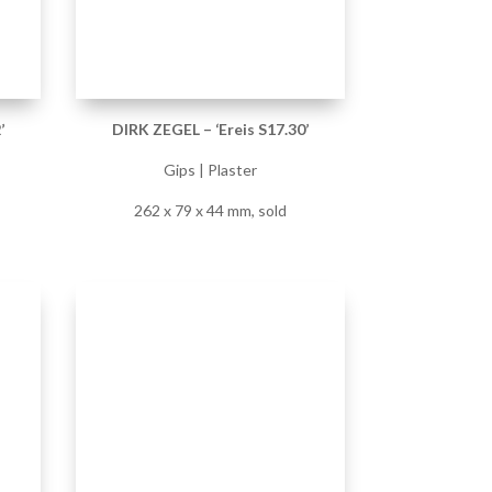
DIRK ZEGEL – ‘Ereis S7.04’
Gips | Plaster
235 x 235 x 905 mm, sold