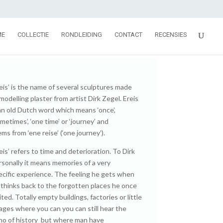
ME
COLLECTIE
RONDLEIDING
CONTACT
RECENSIES
reis’ is the name of several sculptures made
modelling plaster from artist Dirk Zegel. Ereis
 an old Dutch word which means ‘once’,
metimes’, ‘one time’ or ‘journey’ and
ms from ‘ene reise’ (‘one journey’).
eis’ refers to time and deterioration. To Dirk
rsonally it means memories of a very
ecific experience. The feeling he gets when
 thinks back to the forgotten places he once
ited. Totally empty buildings, factories or little
llages where you can you can still hear the
ho of history but where man have