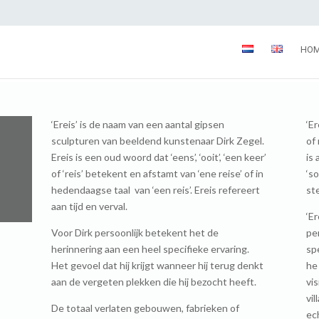
HO
‘Ereis’ is de naam van een aantal gipsen
‘E
sculpturen van beeldend kunstenaar Dirk Zegel.
of 
Ereis is een oud woord dat ‘eens’, ‘ooit’, ‘een keer’
is
of ‘reis’ betekent en afstamt van ‘ene reise’ of in
‘so
hedendaagse taal van ‘een reis’. Ereis refereert
ste
aan tijd en verval.
‘Er
Voor Dirk persoonlijk betekent het de
pe
herinnering aan een heel specifieke ervaring.
sp
Het gevoel dat hij krijgt wanneer hij terug denkt
he
aan de vergeten plekken die hij bezocht heeft.
vis
vi
De totaal verlaten gebouwen, fabrieken of
ec