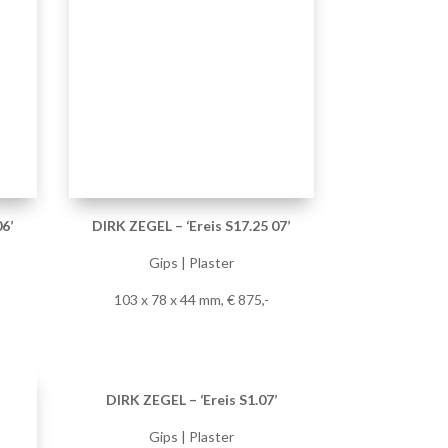
Gips | Plaster
103 x 78 x 44 mm, € 875,-
DIRK ZEGEL – ‘Ereis S1.07’
Gips | Plaster
442 x 442 x 529 mm, € 5.750,-