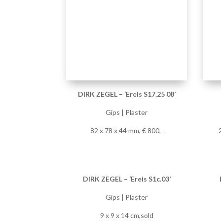
82 x 78 x 44 mm, € 800,-
DIRK ZEGEL – ‘Ereis S1c.03’
Gips | Plaster
9 x 9 x 14 cm,sold