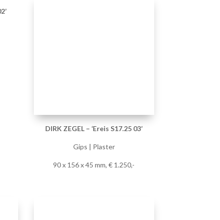
02’
DIRK ZEGEL – ‘Ereis S17.25 03’
Gips | Plaster
90 x 156 x 45 mm, € 1.250,-
06’
DIRK ZEGEL – ‘Ereis S17.25 07’